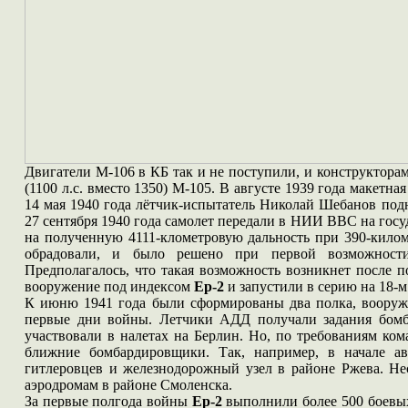
Двигатели М-106 в КБ так и не поступили, и конструктора
(1100 л.с. вместо 1350) М-105. В августе 1939 года макетн
14 мая 1940 года лётчик-испытатель Николай Шебанов под
27 сентября 1940 года самолет передали в НИИ ВВС на госу
на полученную 4111-клометровую дальность при 390-килом
обрадовали, и было решено при первой возможнос
Предполагалось, что такая возможность возникнет после 
вооружение под индексом
Ер-2
и запустили в серию на 18-м
К июню 1941 года были сформированы два полка, воору
первые дни войны. Летчики АДД получали задания бомб
участвовали в налетах на Берлин. Но, по требованиям ко
ближние бомбардировщики. Так, например, в начале а
гитлеровцев и железнодорожный узел в районе Ржева. Н
аэродромам в районе Смоленска.
За первые полгода войны
Ер-2
выполнили более 500 боевых