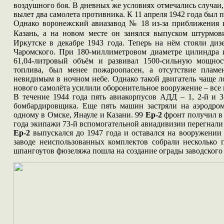
воздушного боя. В дневных же условиях отмечались случа
вылет два самолета противника. К 11 апреля 1942 года был 
Однако воронежский авиазавод № 18 из-за приближения 
Казань, а на новом месте он занялся выпуском штурмо
Иркутске в декабре 1943 года. Теперь на нём стояли ди
Чаромского. При 180-миллиметровом диаметре цилиндра 
61,04-литровый объём и развивал 1500-сильную мощнос
топлива, был менее пожароопасен, а отсутствие плам
невидимым в ночном небе. Однако такой двигатель чаще л
нового самолёта усилили оборонительное вооружение – все
В течение 1944 года пять авиакорпусов АДД – 1, 2-й и 3
бомбардировщика. Еще пять машин застряли на аэродром
одному в Омске, Янауле и Казани. 99
Ер-2
фронт получил в 
года экипажи 73-й вспомогательной авиадивизии перегнали 
Ер-2
выпускался до 1947 года и оставался на вооружении
заводе неиспользованных комплектов собрали несколько 
шпангоутов фюзеляжа пошла на создание ограды заводского 