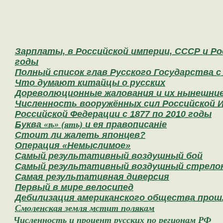
Зарплаты, в Российской империи, СССР и Р
годы
Полный список глав Русского Государства с V
Что думают китайцы о русских
Дореволюционные жалования и их нынешни
Численность вооружённых сил Российской И
Российской Федерации с 1877 по 2010 годы
Буква
«ѣ» (ять)
и ея правописан
i
е
Стоит ли жалеть японцев?
Операция «Немыслимое»
Самый результативный воздушный бой
Самый результативный воздушный стрело
Самая результативная диверсия
Первый в мире велосипед
Дебилизация американского общества прош
Смоленская земля мстит полякам
Численность и процент русских по регионам РФ