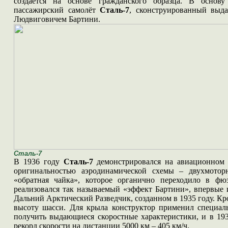
создаётся на основе гражданского образца. В основ
пассажирский самолёт
Сталь-7
, сконструированный выд
Людвиговичем Бартини.
Сталь-7
В 1936 году
Сталь-7
демонстрировался на авиационном 
оригинальностью аэродинамической схемы – двухмото
«обратная чайка», которое органично переходило в фю
реализовался так называемый «эффект Бартини», впервые
Дальний Арктический Разведчик, созданном в 1935 году. Кр
высоту шасси. Для крыла конструктор применил специал
получить выдающиеся скоростные характеристики, и в 19
рекорд скорости на дистанции 5000 км – 405 км/ч.