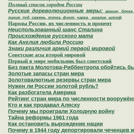
Полный список городов России
Русские
дореволюционные меры:
аршин, бочка
линия, пуд, сажень, точка, фунт, чарка, шкалик, штоф
Народы России, их численность и процент
Неиспользованный шанс Сталина
Происхождение русского мата
Как Англия любила Россию
Знаки различия армий первой мировой
Cоветские асы второй мировой
Первый в мире мобильник был советский
Без пакта Молотова-Риббентропа обойтись б
Золотые запасы стран мира
Золотовалютные резервы стран мира
Нужен ли России золотой рубль?
Как разбогатела Америка
Рейтинг стран мира по численности вооружён
Кто и как продавал Аляску
Почему мы проиграли Холодную войну
Тайна реформы 1961 года
Как остановить вырождение нации
Почему в 1944 году депортировали чеченцев 