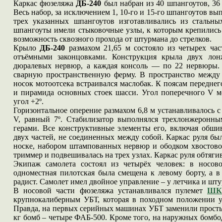
Каркас фюзеляжа
ДБ-240
был набран из 40 шпангоутов, 36
Весь набор, за исключением 1, 10-го и 15-го шпангоутов 
трех указанных шпангоутов изготавливались из стальны
шпангоуты имели стыковочные узлы, к которым крепились
возможность сквозного прохода от штурмана до стрелков.
Крыло
ДБ-240
размахом 21,65 м состояло из четырех час
отъёмными законцовками. Конструкция крыла двух лон
дюралевых нервюр, а каждая консоль — по 22 нервюры. 
сварную пространственную ферму. В пространство между
носок мотоотсека встраивался маслобак. К поясам передне
и пирамида основных стоек шасси. Угол поперечного V м
угол
+2º.
Горизонтальное оперение размахом 6,8 м устанавливалось 
V, равный 7º. Стабилизатор выполнялся трехлонжеронн
герами. Все конструктивные элементы его, включая обши
двух частей, не соединенных между собой. Каркас руля б
носке, набором штампованных нервюр и ободком хвостово
триммер и подвешивалась на трех узлах. Каркас руля обтяги
Экипаж самолета состоял из четырёх человек: в носово
одноместная пилотская была смещена к левому борту, а в
радист. Самолет имел двойное управление – у летчика и шту
В носовой части фюзеляжа устанавливался пулемет
ШК
крупнокалиберным УБТ, которая в походном положении у
Правда, на первых серийных машинах УБТ заменили прос
кг бомб – четыре ФАБ-500. Кроме того, на наружных бомб