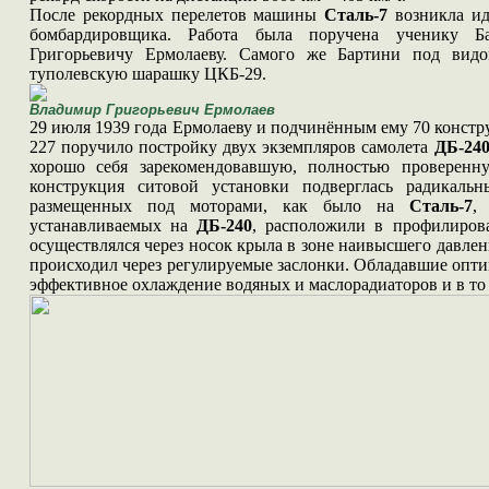
После рекордных перелетов машины
Сталь-7
возникла иде
бомбардировщика. Работа была поручена ученику Ба
Григорьевичу Ермолаеву. Самого же Бартини под видо
туполевскую шарашку ЦКБ-29.
Владимир Григорьевич Ермолаев
29 июля 1939 года Ермолаеву и подчинённым ему 70 конст
227 поручило постройку двух экземпляров самолета
ДБ-24
хорошо себя зарекомендовавшую, полностью проверен
конструкция ситовой установки подверглась радикаль
размещенных под моторами, как было на
Сталь-7
,
устанавливаемых на
ДБ-240
, расположили в профилирова
осуществлялся через носок крыла в зоне наивысшего давлен
происходил через регулируемые заслонки. Обладавшие опт
эффективное охлаждение водяных и маслорадиаторов и в то 