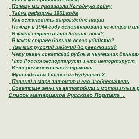
Почему мы проиграли Холодную войну
Тайна реформы 1961 года
Как остановить вырождение нации
Почему в 1944 году депортировали чеченцев и и
В какой стране пьют больше всех?
В какой стране больше всего убийств?
Как жил русский рабочий до революции?
Чему равен советский рубль в нынешних деньга
Что Россия экспортирует и что импортирует
История московского трамвая
Мультфильм Гостья из Будущего-2
Первый в мире автомат и его изобретатель
Советские цены на автомобили и мотоциклы в р
Список материалов Русского Портала→