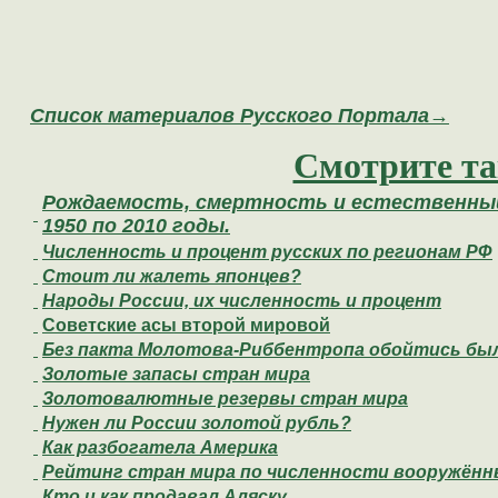
Список материалов Русского Портала→
Смотрите та
Рождаемость, смертность и естественный
1950 по 2010 годы.
Численность и процент русских по регионам РФ
Стоит ли жалеть японцев?
Народы России, их численность и процент
Cоветские асы второй мировой
Без пакта Молотова-Риббентропа обойтись был
Золотые запасы стран мира
Золотовалютные резервы стран мира
Нужен ли России золотой рубль?
Как разбогатела Америка
Рейтинг стран мира по численности вооружённ
Кто и как продавал Аляску