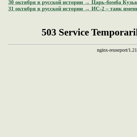
30 октября в русской истории → Царь-бомба Кузь
31 октября в русской истории → ИС-2 – танк имен