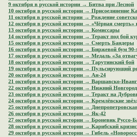
9 октября в русской истории → Битва при Лесной
10 октября в русской истории → Присоединение Ка
11 октября в русской истории → Рождение советск
12 октября в русской истории → «Чёрная смерть»
13 октября в русской истории → Комиссары
14 октября в русской истории → Теракт под бой к
15 октября в русской истории → Смерть Бандеры
16 октября в русской истории → Биржевой бум 90-
17 октября в русской истории → Медаль «За отваг
18 октября в русской истории → Тарутинский бой
19 октября в русской истории → Пульсирующий р
20 октября в русской истории → Ан-24
21 октября в русской истории → Варшавско-Иванг
22 октября в русской истории → Нижний Новгород 
23 октября в русской истории → Теракт на Дубров
24 октября в русской истории → Кремлёвские звё
25 октября в русской истории → Днепропетровска
26 октября в русской истории → Як-42
27 октября в русской истории → Броневик Руссо-Б
28 октября в русской истории → Карибский кризис
29 октября в русской истории → Гибель «Новорос